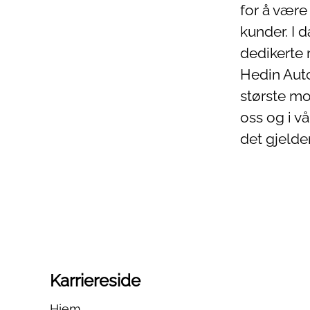
for å være
kunder. I 
dedikerte
Hedin Auto
største mo
oss og i vå
det gjelder
Karriereside
Hjem