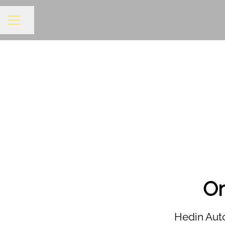
Del siden
KARRIEREMENY
Om
Hedin Autom