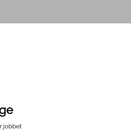
rge
år jobbet