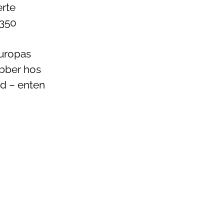
erte
 350
Europas
obber hos
dd – enten